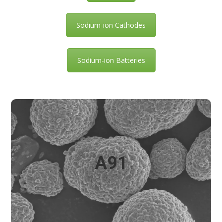
Sodium-ion Cathodes
Sodium-ion Batteries
A91
A91
镍钴锰锂氧化物，95mol%（95Ni）