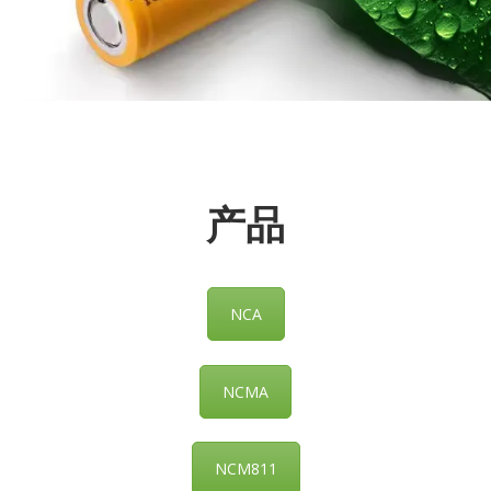
产品
NCA
NCMA
NCM811