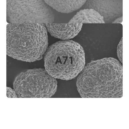
A71
A71
镍钴锰锂氧化物，83mol%（83Ni）